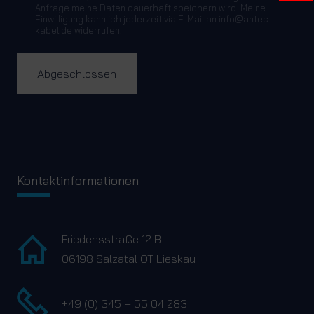
Anfrage meine Daten dauerhaft speichern wird. Meine
Einwilligung kann ich jederzeit via E-Mail an info@antec-
kabel.de widerrufen.
Kontaktinformationen
Friedensstraße 12 B
06198 Salzatal OT Lieskau
+49 (0) 345 – 55 04 283