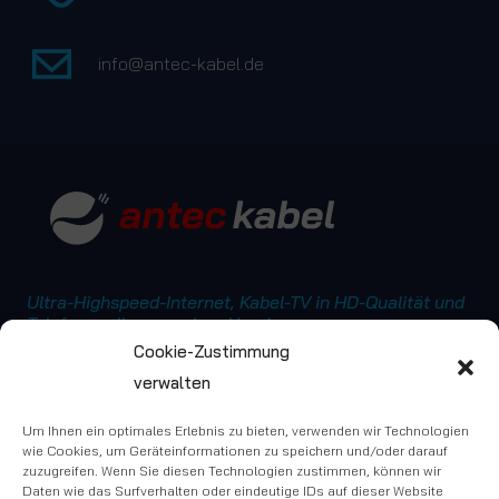
info@antec-kabel.de
Ultra-Highspeed-Internet, Kabel-TV in HD-Qualität und
Telefon – alles aus einer Hand
Cookie-Zustimmung
Antec-Kabel GmbH
info@antec-kabel.de
verwalten
Friedensstraße 12 B
Tel.: +49 345 5504283
06198 Salzatal OT Lieskau
Um Ihnen ein optimales Erlebnis zu bieten, verwenden wir Technologien
wie Cookies, um Geräteinformationen zu speichern und/oder darauf
zuzugreifen. Wenn Sie diesen Technologien zustimmen, können wir
Daten wie das Surfverhalten oder eindeutige IDs auf dieser Website