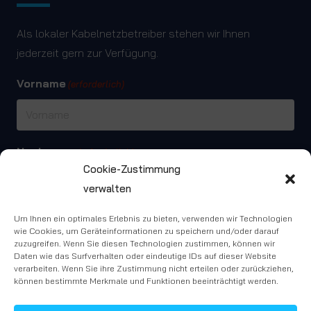
Als lokaler Kabelnetzbetreiber stehen wir Ihnen
jederzeit gern zur Verfügung.
Vorname
(erforderlich)
Nachname
(erforderlich)
Cookie-Zustimmung
verwalten
Telefon
Um Ihnen ein optimales Erlebnis zu bieten, verwenden wir Technologien
(erforderlich)
wie Cookies, um Geräteinformationen zu speichern und/oder darauf
zuzugreifen. Wenn Sie diesen Technologien zustimmen, können wir
Daten wie das Surfverhalten oder eindeutige IDs auf dieser Website
verarbeiten. Wenn Sie ihre Zustimmung nicht erteilen oder zurückziehen,
können bestimmte Merkmale und Funktionen beeinträchtigt werden.
E-Mail
(erforderlich)