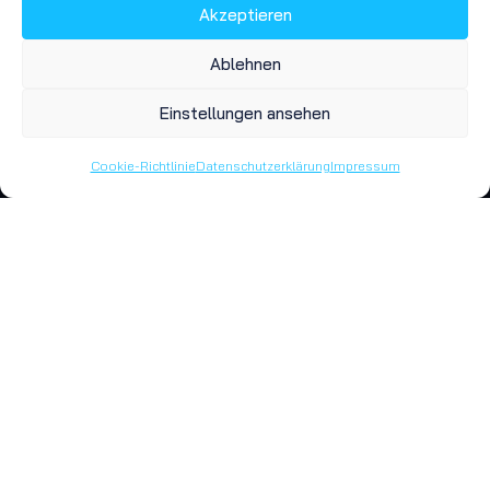
Akzeptieren
Ablehnen
Strasse
(erforderlich)
Einstellungen ansehen
Cookie-Richtlinie
Datenschutzerklärung
Impressum
Hausnummer
(erforderlich)
Postleitzahl
(erforderlich)
Ort
(erforderlich)