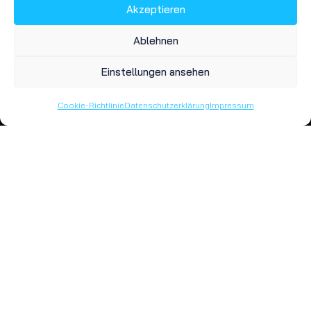
Akzeptieren
Ablehnen
Strasse
(erforderlich)
Einstellungen ansehen
Cookie-Richtlinie
Datenschutzerklärung
Impressum
Hausnummer
(erforderlich)
Postleitzahl
(erforderlich)
Ort
(erforderlich)