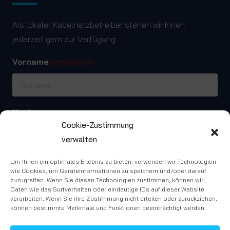
Als lokaler Kabelnetzbetreiber stehen wir Ihnen
jederzeit gern zur Verfügung.
Vorname
(erforderlich)
Nachname
(erforderlich)
Cookie-Zustimmung
verwalten
Telefon
Um Ihnen ein optimales Erlebnis zu bieten, verwenden wir Technologien
(erforderlich)
wie Cookies, um Geräteinformationen zu speichern und/oder darauf
zuzugreifen. Wenn Sie diesen Technologien zustimmen, können wir
Daten wie das Surfverhalten oder eindeutige IDs auf dieser Website
verarbeiten. Wenn Sie ihre Zustimmung nicht erteilen oder zurückziehen,
können bestimmte Merkmale und Funktionen beeinträchtigt werden.
E-Mail
(erforderlich)